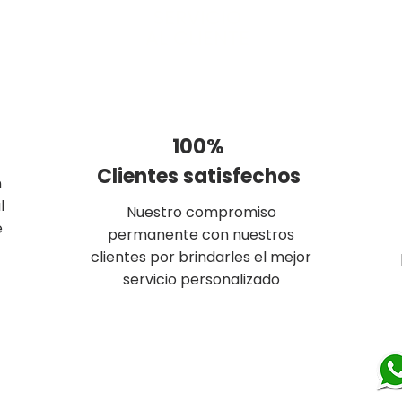
SERVICIO
AL CLIENTE
100%
Clientes satisfechos
n
l
Nuestro compromiso
e
permanente con nuestros
clientes por brindarles el mejor
servicio personalizado
n de WhatsApp, pronto un asesor te atenderá